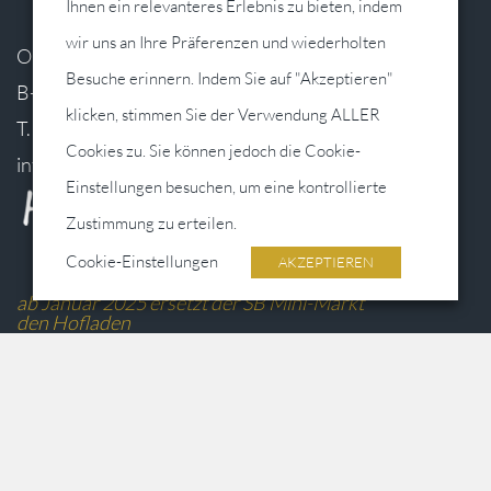
Ihnen ein relevanteres Erlebnis zu bieten, indem
wir uns an Ihre Präferenzen und wiederholten
Oudler Hofstrasse 12-14
Besuche erinnern. Indem Sie auf "Akzeptieren"
B-4790 Burg-Reuland
klicken, stimmen Sie der Verwendung ALLER
T.
+32 (80) 605086
Cookies zu. Sie können jedoch die Cookie-
info@postrelais.eu
Einstellungen besuchen, um eine kontrollierte
Zustimmung zu erteilen.
Cookie-Einstellungen
AKZEPTIEREN
ab Januar 2025 ersetzt der SB Mini-Markt
den Hofladen
Address
Oudler Hofstrasse 12-14
B-4790 Burg-Reuland